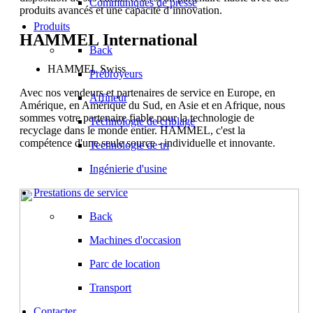
Communiqués de presse
produits avancés et une capacité d’innovation.
Produits
HAMMEL International
Back
HAMMEL Swiss
Prébroyeurs
Avec nos vendeurs et partenaires de service en Europe, en
Affineur
Amérique, en Amérique du Sud, en Asie et en Afrique, nous
sommes votre partenaire fiable pour la technologie de
Technologie de criblage
recyclage dans le monde entier. HAMMEL, c'est la
compétence d'une seule source - individuelle et innovante.
Technologie de tri
Ingénierie d'usine
Prestations de service
Back
Machines d'occasion
Parc de location
Transport
Contacter