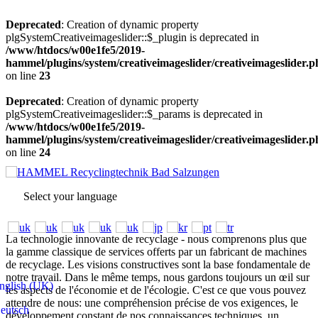
Deprecated
: Creation of dynamic property
plgSystemCreativeimageslider::$_plugin is deprecated in
/www/htdocs/w00e1fe5/2019-
hammel/plugins/system/creativeimageslider/creativeimageslider.
on line
23
Deprecated
: Creation of dynamic property
plgSystemCreativeimageslider::$_params is deprecated in
/www/htdocs/w00e1fe5/2019-
hammel/plugins/system/creativeimageslider/creativeimageslider.
on line
24
Select your language
La technologie innovante de recyclage - nous comprenons plus que
la gamme classique de services offerts par un fabricant de machines
de recyclage. Les visions constructives sont la base fondamentale de
notre travail. Dans le même temps, nous gardons toujours un œil sur
glish (UK)
les aspects de l'économie et de l'écologie. C'est ce que vous pouvez
attendre de nous: une compréhension précise de vos exigences, le
eutsch
développement constant de nos connaissances techniques, un