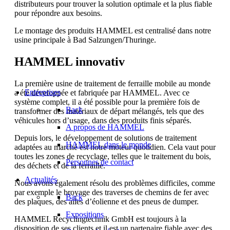
distributeurs pour trouver la solution optimale et la plus fiable
pour répondre aux besoins.
Le montage des produits HAMMEL est centralisé dans notre
usine principale à Bad Salzungen/Thuringe.
HAMMEL innovativ
La première usine de traitement de ferraille mobile au monde
Entreprises
a été développée et fabriquée par HAMMEL. Avec ce
système complet, il a été possible pour la première fois de
Back
transformer des matériaux de départ mélangés, tels que des
véhicules hors d’usage, dans des produits finis séparés.
A propos de HAMMEL
Depuis lors, le développement de solutions de traitement
HAMMEL dans le monde
adaptées au marché est notre moteur quotidien. Cela vaut pour
toutes les zones de recyclage, telles que le traitement du bois,
Personnes de contact
des déchets et de la ferraille.
Actualités
Nous avons également résolu des problèmes difficiles, comme
par exemple le broyage des traverses de chemins de fer avec
Back
des plaques, des ailes d’éolienne et des pneus de dumper.
Expositions
HAMMEL Recyclingtechnik GmbH est toujours à la
disposition de ses clients et il est un partenaire fiable avec des